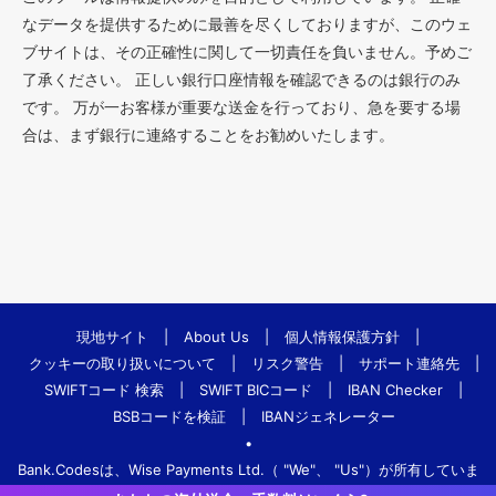
なデータを提供するために最善を尽くしておりますが、このウェ
ブサイトは、その正確性に関して一切責任を負いません。予めご
了承ください。 正しい銀行口座情報を確認できるのは銀行のみ
です。 万が一お客様が重要な送金を行っており、急を要する場
合は、まず銀行に連絡することをお勧めいたします。
現地サイト
|
About Us
|
個人情報保護方針
|
クッキーの取り扱いについて
|
リスク警告
|
サポート連絡先
|
SWIFTコード 検索
|
SWIFT BICコード
|
IBAN Checker
|
BSBコードを検証
|
IBANジェネレーター
•
Bank.Codesは、Wise Payments Ltd.（ "We"、 "Us"）が所有していま
す。