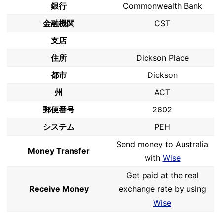
銀行
Commonwealth Bank
金融機関
CST
支店
住所
Dickson Place
都市
Dickson
州
ACT
郵便番号
2602
システム
PEH
Send money to Australia
Money Transfer
with
Wise
Get paid at the real
Receive Money
exchange rate by using
Wise