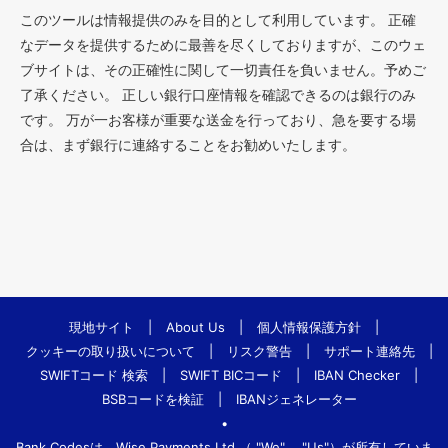
このツールは情報提供のみを目的として利用しています。 正確
なデータを提供するために最善を尽くしておりますが、このウェ
ブサイトは、その正確性に関して一切責任を負いません。予めご
了承ください。 正しい銀行口座情報を確認できるのは銀行のみ
です。 万が一お客様が重要な送金を行っており、急を要する場
合は、まず銀行に連絡することをお勧めいたします。
現地サイト
|
About Us
|
個人情報保護方針
|
クッキーの取り扱いについて
|
リスク警告
|
サポート連絡先
|
SWIFTコード 検索
|
SWIFT BICコード
|
IBAN Checker
|
BSBコードを検証
|
IBANジェネレーター
•
Bank.Codesは、Wise Payments Ltd.（ "We"、 "Us"）が所有していま