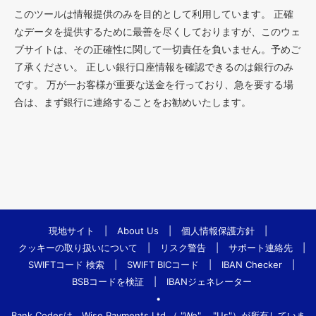
このツールは情報提供のみを目的として利用しています。 正確
なデータを提供するために最善を尽くしておりますが、このウェ
ブサイトは、その正確性に関して一切責任を負いません。予めご
了承ください。 正しい銀行口座情報を確認できるのは銀行のみ
です。 万が一お客様が重要な送金を行っており、急を要する場
合は、まず銀行に連絡することをお勧めいたします。
現地サイト
|
About Us
|
個人情報保護方針
|
クッキーの取り扱いについて
|
リスク警告
|
サポート連絡先
|
SWIFTコード 検索
|
SWIFT BICコード
|
IBAN Checker
|
BSBコードを検証
|
IBANジェネレーター
•
Bank.Codesは、Wise Payments Ltd.（ "We"、 "Us"）が所有していま