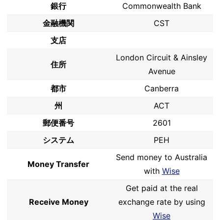
銀行
Commonwealth Bank
金融機関
CST
支店
London Circuit & Ainsley
住所
Avenue
都市
Canberra
州
ACT
郵便番号
2601
システム
PEH
Send money to Australia
Money Transfer
with
Wise
Get paid at the real
Receive Money
exchange rate by using
Wise