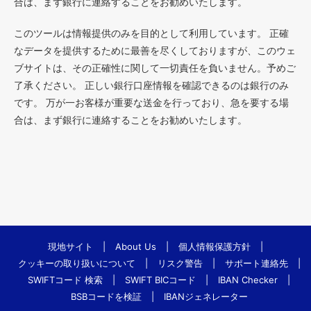
合は、まず銀行に連絡することをお勧めいたします。
このツールは情報提供のみを目的として利用しています。 正確
なデータを提供するために最善を尽くしておりますが、このウェ
ブサイトは、その正確性に関して一切責任を負いません。予めご
了承ください。 正しい銀行口座情報を確認できるのは銀行のみ
です。 万が一お客様が重要な送金を行っており、急を要する場
合は、まず銀行に連絡することをお勧めいたします。
現地サイト
|
About Us
|
個人情報保護方針
|
クッキーの取り扱いについて
|
リスク警告
|
サポート連絡先
|
SWIFTコード 検索
|
SWIFT BICコード
|
IBAN Checker
|
BSBコードを検証
|
IBANジェネレーター