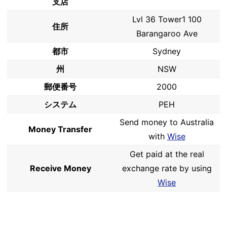
支店
Lvl 36 Tower1 100
住所
Barangaroo Ave
都市
Sydney
州
NSW
郵便番号
2000
システム
PEH
Send money to Australia
Money Transfer
with
Wise
Get paid at the real
Receive Money
exchange rate by using
Wise