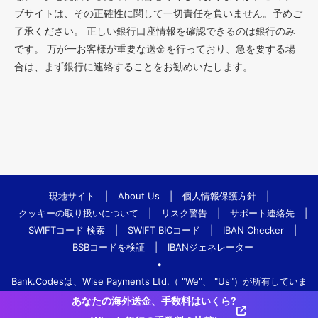
ブサイトは、その正確性に関して一切責任を負いません。予めご
了承ください。 正しい銀行口座情報を確認できるのは銀行のみ
です。 万が一お客様が重要な送金を行っており、急を要する場
合は、まず銀行に連絡することをお勧めいたします。
現地サイト
|
About Us
|
個人情報保護方針
|
クッキーの取り扱いについて
|
リスク警告
|
サポート連絡先
|
SWIFTコード 検索
|
SWIFT BICコード
|
IBAN Checker
|
BSBコードを検証
|
IBANジェネレーター
•
Bank.Codesは、Wise Payments Ltd.（ "We"、 "Us"）が所有していま
す。
あなたの海外送金、手数料はいくら?