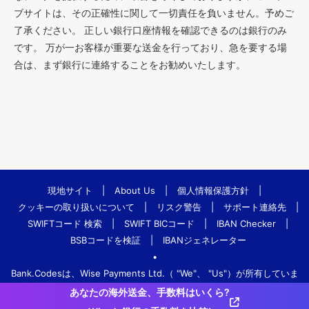
ブサイトは、その正確性に関して一切責任を負いません。予めご
了承ください。 正しい銀行口座情報を確認できるのは銀行のみ
です。 万が一お客様が重要な送金を行っており、急を要する場
合は、まず銀行に連絡することをお勧めいたします。
現地サイト
|
About Us
|
個人情報保護方針
|
クッキーの取り扱いについて
|
リスク警告
|
サポート連絡先
|
SWIFTコード 検索
|
SWIFT BICコード
|
IBAN Checker
|
BSBコードを検証
|
IBANジェネレーター
•
Bank.Codesは、Wise Payments Ltd.（ "We"、 "Us"）が所有していま
す。
あなたの海外送金、手数料はいくら?