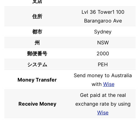
支店
Lvl 36 Tower1 100
住所
Barangaroo Ave
都市
Sydney
州
NSW
郵便番号
2000
システム
PEH
Send money to Australia
Money Transfer
with
Wise
Get paid at the real
Receive Money
exchange rate by using
Wise