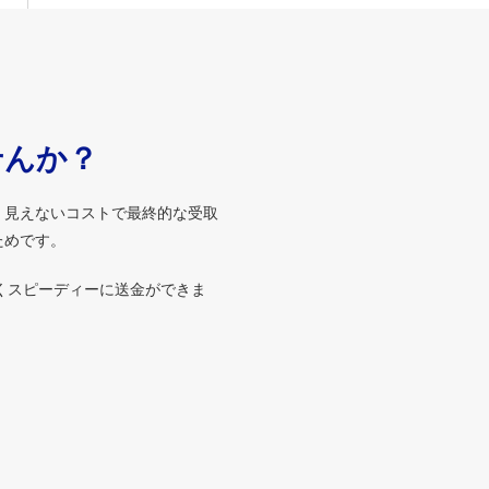
せんか？
、見えないコストで最終的な受取
ためです。
くスピーディーに送金ができま