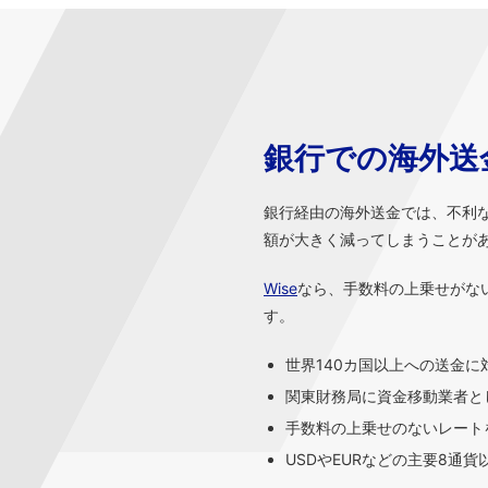
銀行での海外送
銀行経由の海外送金では、不利
額が大きく減ってしまうことが
Wise
なら、手数料の上乗せがな
す。
世界140カ国以上への送金に
関東財務局に資金移動業者と
手数料の上乗せのないレートを
USDやEURなどの主要8通