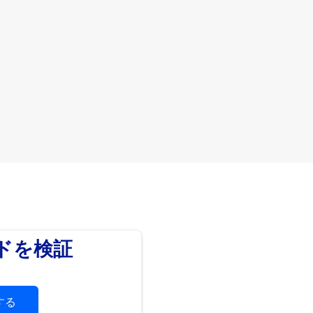
ードを検証
する