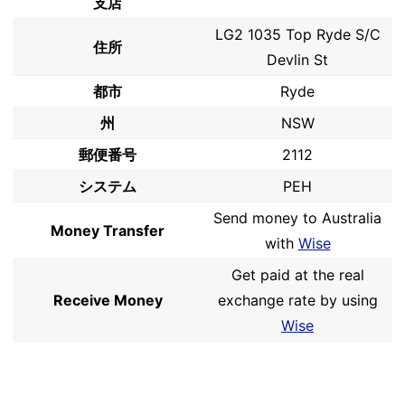
支店
LG2 1035 Top Ryde S/C
住所
Devlin St
都市
Ryde
州
NSW
郵便番号
2112
システム
PEH
Send money to Australia
Money Transfer
with
Wise
Get paid at the real
Receive Money
exchange rate by using
Wise