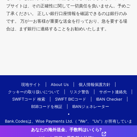
ブサイトは、その正確性に関して一切責任を負いません。予めご
了承ください。 正しい銀行口座情報を確認できるのは銀行のみ
です。 万が一お客様が重要な送金を行っており、急を要する場
合は、まず銀行に連絡することをお勧めいたします。
現地サイト
|
About Us
|
個人情報保護方針
|
クッキーの取り扱いについて
|
リスク警告
|
サポート連絡先
|
SWIFTコード 検索
|
SWIFT BICコード
|
IBAN Checker
|
BSBコードを検証
|
IBANジェネレーター
•
Bank.Codesは、Wise Payments Ltd.（ "We"、 "Us"）が所有していま
す。
あなたの海外送金、手数料はいくら?