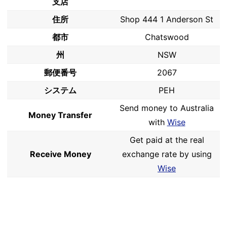
支店
住所
Shop 444 1 Anderson St
都市
Chatswood
州
NSW
郵便番号
2067
システム
PEH
Send money to Australia
Money Transfer
with
Wise
Get paid at the real
Receive Money
exchange rate by using
Wise