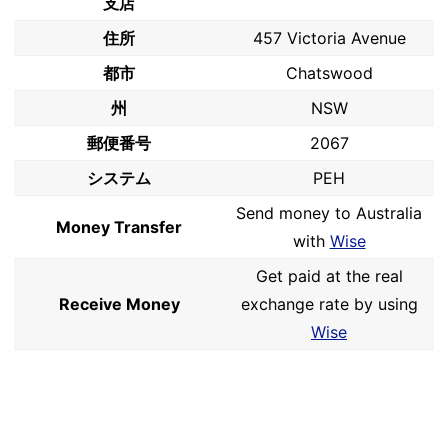
支店
住所
457 Victoria Avenue
都市
Chatswood
州
NSW
郵便番号
2067
システム
PEH
Send money to Australia
Money Transfer
with
Wise
Get paid at the real
Receive Money
exchange rate by using
Wise