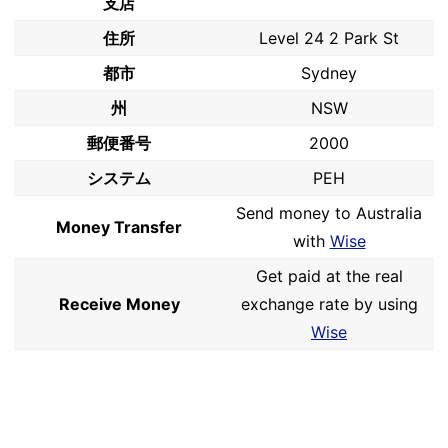
支店
住所
Level 24 2 Park St
都市
Sydney
州
NSW
郵便番号
2000
システム
PEH
Send money to Australia
Money Transfer
with
Wise
Get paid at the real
Receive Money
exchange rate by using
Wise