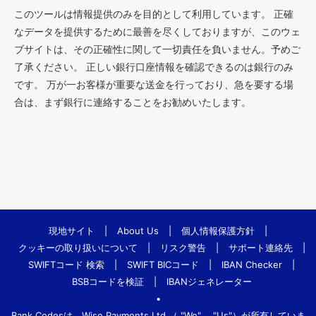
このツールは情報提供のみを目的として利用しています。 正確
なデータを提供するために最善を尽くしておりますが、このウェ
ブサイトは、その正確性に関して一切責任を負いません。予めご
了承ください。 正しい銀行口座情報を確認できるのは銀行のみ
です。 万が一お客様が重要な送金を行っており、急を要する場
合は、まず銀行に連絡することをお勧めいたします。
現地サイト
|
About Us
|
個人情報保護方針
|
クッキーの取り扱いについて
|
リスク警告
|
サポート連絡先
|
SWIFTコード 検索
|
SWIFT BICコード
|
IBAN Checker
|
BSBコードを検証
|
IBANジェネレーター
•
Bank.Codesは、Wise Payments Ltd.（ "We"、 "Us"）が所有していま