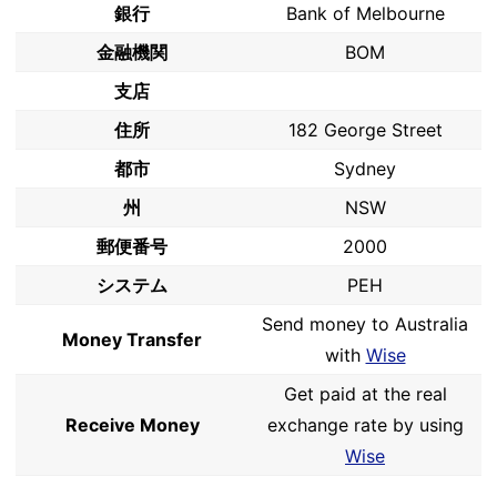
銀行
Bank of Melbourne
金融機関
BOM
支店
住所
182 George Street
都市
Sydney
州
NSW
郵便番号
2000
システム
PEH
Send money to Australia
Money Transfer
with
Wise
Get paid at the real
Receive Money
exchange rate by using
Wise