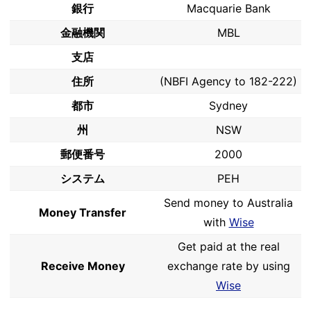
銀行
Macquarie Bank
金融機関
MBL
支店
住所
(NBFI Agency to 182-222)
都市
Sydney
州
NSW
郵便番号
2000
システム
PEH
Send money to Australia
Money Transfer
with
Wise
Get paid at the real
Receive Money
exchange rate by using
Wise