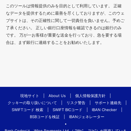
このツールは情報提供のみを目的として利用しています。 正確
なデータを提供するために最善を尽くしておりますが、このウェ
ブサイトは、その正確性に関して一切責任を負いません。予めご
了承ください。 正しい銀行口座情報を確認できるのは銀行のみ
です。 万が一お客様が重要な送金を行っており、急を要する場
合は、まず銀行に連絡することをお勧めいたします。
現地サイト
|
About Us
|
個人情報保護方針
|
クッキーの取り扱いについて
|
リスク警告
|
サポート連絡先
|
SWIFTコード 検索
|
SWIFT BICコード
|
IBAN Checker
|
BSBコードを検証
|
IBANジェネレーター
•
Bank.Codesは、Wise Payments Ltd.（ "We"、 "Us"）が所有していま