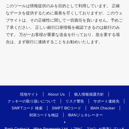
このツールは情報提供のみを目的として利用しています。 正確
なデータを提供するために最善を尽くしておりますが、このウェ
ブサイトは、その正確性に関して一切責任を負いません。予めご
了承ください。 正しい銀行口座情報を確認できるのは銀行のみ
です。 万が一お客様が重要な送金を行っており、急を要する場
合は、まず銀行に連絡することをお勧めいたします。
現地サイト
|
About Us
|
個人情報保護方針
|
クッキーの取り扱いについて
|
リスク警告
|
サポート連絡先
|
SWIFTコード 検索
|
SWIFT BICコード
|
IBAN Checker
|
BSBコードを検証
|
IBANジェネレーター
•
Bank.Codesは、Wise Payments Ltd.（ "We"、 "Us"）が所有していま