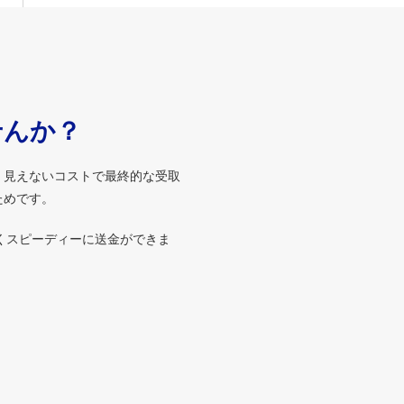
せんか？
、見えないコストで最終的な受取
ためです。
くスピーディーに送金ができま