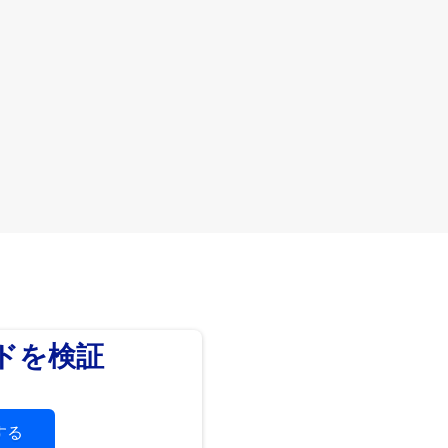
ードを検証
する