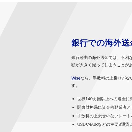
銀行での海外送
銀行経由の海外送金では、不利
額が大きく減ってしまうことが
Wise
なら、手数料の上乗せがな
す。
世界140カ国以上への送金に
関東財務局に資金移動業者と
手数料の上乗せのないレートを
USDやEURなどの主要8通