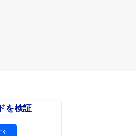
ードを検証
する