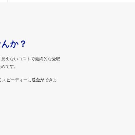
せんか？
、見えないコストで最終的な受取
ためです。
くスピーディーに送金ができま