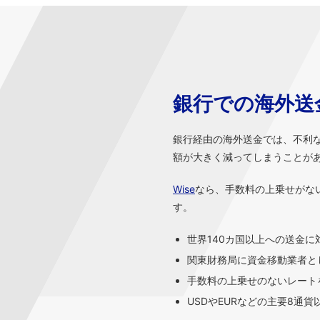
銀行での海外送
銀行経由の海外送金では、不利
額が大きく減ってしまうことが
Wise
なら、手数料の上乗せがな
す。
世界140カ国以上への送金に
関東財務局に資金移動業者と
手数料の上乗せのないレートを
USDやEURなどの主要8通