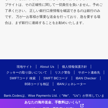
ブサイトは、その正確性に関して一切責任を負いません。予めご
了承ください。 正しい銀行口座情報を確認できるのは銀行のみ
です。 万が一お客様が重要な送金を行っており、急を要する場
合は、まず銀行に連絡することをお勧めいたします。
現地サイト
|
About Us
|
個人情報保護方針
|
クッキーの取り扱いについて
|
リスク警告
|
サポート連絡先
|
SWIFTコード 検索
|
SWIFT BICコード
|
IBAN Checker
|
BSBコードを検証
|
IBANジェネレーター
•
Bank.Codesは、Wise Payments Ltd.（ "We"、 "Us"）が所有していま
す。
あなたの海外送金、手数料はいくら?