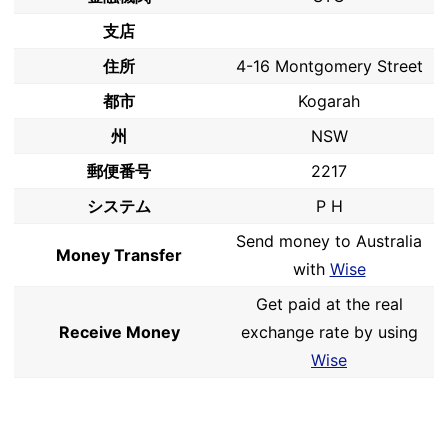
支店
住所
4-16 Montgomery Street
都市
Kogarah
州
NSW
郵便番号
2217
システム
P H
Send money to Australia
Money Transfer
with
Wise
Get paid at the real
Receive Money
exchange rate by using
Wise