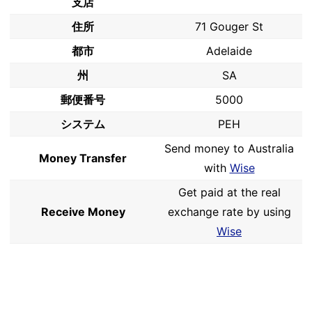
支店
住所
71 Gouger St
都市
Adelaide
州
SA
郵便番号
5000
システム
PEH
Send money to Australia
Money Transfer
with
Wise
Get paid at the real
Receive Money
exchange rate by using
Wise