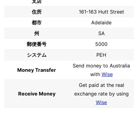
支店
住所
161-163 Hutt Street
都市
Adelaide
州
SA
郵便番号
5000
システム
PEH
Send money to Australia
Money Transfer
with
Wise
Get paid at the real
Receive Money
exchange rate by using
Wise