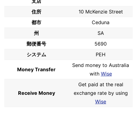
支店
住所
10 McKenzie Street
都市
Ceduna
州
SA
郵便番号
5690
システム
PEH
Send money to Australia
Money Transfer
with
Wise
Get paid at the real
Receive Money
exchange rate by using
Wise