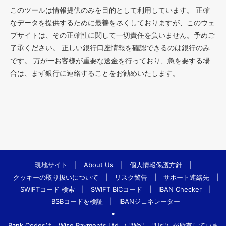
このツールは情報提供のみを目的として利用しています。 正確
なデータを提供するために最善を尽くしておりますが、このウェ
ブサイトは、その正確性に関して一切責任を負いません。予めご
了承ください。 正しい銀行口座情報を確認できるのは銀行のみ
です。 万が一お客様が重要な送金を行っており、急を要する場
合は、まず銀行に連絡することをお勧めいたします。
現地サイト
|
About Us
|
個人情報保護方針
|
クッキーの取り扱いについて
|
リスク警告
|
サポート連絡先
|
SWIFTコード 検索
|
SWIFT BICコード
|
IBAN Checker
|
BSBコードを検証
|
IBANジェネレーター
•
Bank.Codesは、Wise Payments Ltd.（ "We"、 "Us"）が所有していま