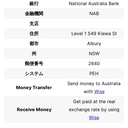
銀行
National Australia Bank
金融機関
NAB
支店
住所
Level 1 549 Kiewa St
都市
Albury
州
NSW
郵便番号
2640
システム
PEH
Send money to Australia
Money Transfer
with
Wise
Get paid at the real
Receive Money
exchange rate by using
Wise