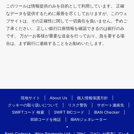
このツールは情報提供のみを目的として利用しています。 正確
なデータを提供するために最善を尽くしておりますが、このウェ
ブサイトは、その正確性に関して一切責任を負いません。予めご
了承ください。 正しい銀行口座情報を確認できるのは銀行のみ
です。 万が一お客様が重要な送金を行っており、急を要する場
合は、まず銀行に連絡することをお勧めいたします。
現地サイト
|
About Us
|
個人情報保護方針
|
クッキーの取り扱いについて
|
リスク警告
|
サポート連絡先
|
SWIFTコード 検索
|
SWIFT BICコード
|
IBAN Checker
|
BSBコードを検証
|
IBANジェネレーター
•
Bank.Codesは、Wise Payments Ltd.（ "We"、 "Us"）が所有していま