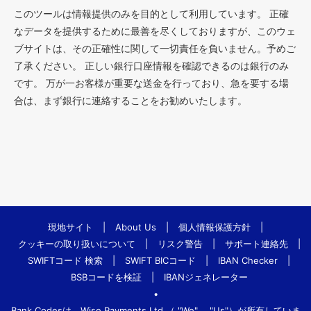
このツールは情報提供のみを目的として利用しています。 正確
なデータを提供するために最善を尽くしておりますが、このウェ
ブサイトは、その正確性に関して一切責任を負いません。予めご
了承ください。 正しい銀行口座情報を確認できるのは銀行のみ
です。 万が一お客様が重要な送金を行っており、急を要する場
合は、まず銀行に連絡することをお勧めいたします。
現地サイト
|
About Us
|
個人情報保護方針
|
クッキーの取り扱いについて
|
リスク警告
|
サポート連絡先
|
SWIFTコード 検索
|
SWIFT BICコード
|
IBAN Checker
|
BSBコードを検証
|
IBANジェネレーター
•
Bank.Codesは、Wise Payments Ltd.（ "We"、 "Us"）が所有していま