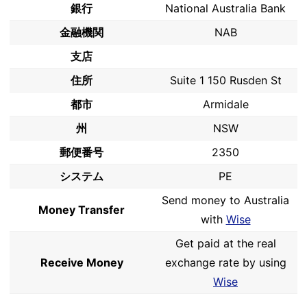
銀行
National Australia Bank
金融機関
NAB
支店
住所
Suite 1 150 Rusden St
都市
Armidale
州
NSW
郵便番号
2350
システム
PE
Send money to Australia
Money Transfer
with
Wise
Get paid at the real
Receive Money
exchange rate by using
Wise