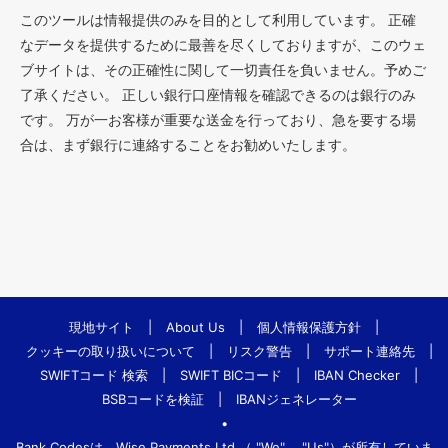
このツールは情報提供のみを目的として利用しています。 正確
なデータを提供するために最善を尽くしておりますが、このウェ
ブサイトは、その正確性に関して一切責任を負いません。予めご
了承ください。 正しい銀行口座情報を確認できるのは銀行のみ
です。 万が一お客様が重要な送金を行っており、急を要する場
合は、まず銀行に連絡することをお勧めいたします。
現地サイト
|
About Us
|
個人情報保護方針
|
クッキーの取り扱いについて
|
リスク警告
|
サポート連絡先
|
SWIFTコード 検索
|
SWIFT BICコード
|
IBAN Checker
|
BSBコードを検証
|
IBANジェネレーター
•
Bank.Codesは、Wise Payments Ltd.（ "We"、 "Us"）が所有していま