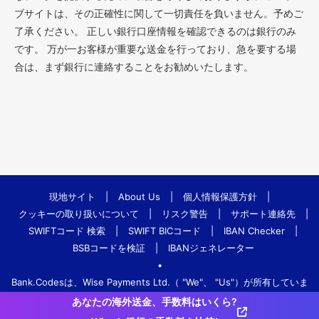
ブサイトは、その正確性に関して一切責任を負いません。予めご
了承ください。 正しい銀行口座情報を確認できるのは銀行のみ
です。 万が一お客様が重要な送金を行っており、急を要する場
合は、まず銀行に連絡することをお勧めいたします。
現地サイト
|
About Us
|
個人情報保護方針
|
クッキーの取り扱いについて
|
リスク警告
|
サポート連絡先
|
SWIFTコード 検索
|
SWIFT BICコード
|
IBAN Checker
|
BSBコードを検証
|
IBANジェネレーター
•
Bank.Codesは、Wise Payments Ltd.（ "We"、 "Us"）が所有していま
す。
あなたの海外送金、手数料はいくら?