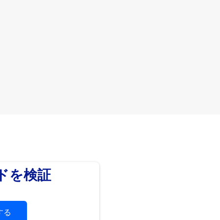
ードを検証
する