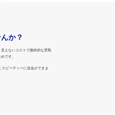
せんか？
、見えないコストで最終的な受取
ためです。
くスピーディーに送金ができま