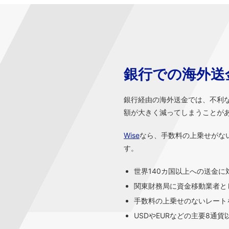
銀行での海外送
銀行経由の海外送金では、不利
額が大きく減ってしまうことが
Wise
なら、手数料の上乗せがな
す。
世界140カ国以上への送金に
関東財務局に資金移動業者と
手数料の上乗せのないレートを
USDやEURなどの主要8通