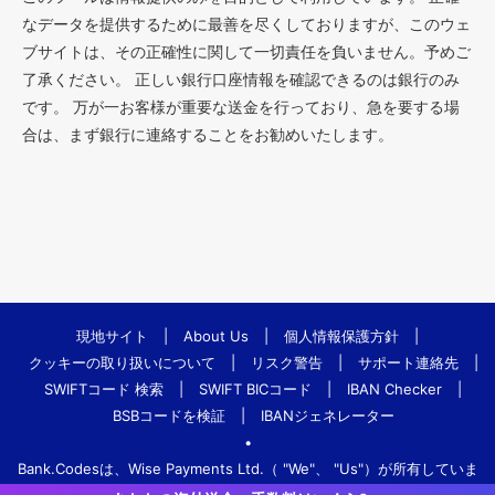
なデータを提供するために最善を尽くしておりますが、このウェ
ブサイトは、その正確性に関して一切責任を負いません。予めご
了承ください。 正しい銀行口座情報を確認できるのは銀行のみ
です。 万が一お客様が重要な送金を行っており、急を要する場
合は、まず銀行に連絡することをお勧めいたします。
現地サイト
|
About Us
|
個人情報保護方針
|
クッキーの取り扱いについて
|
リスク警告
|
サポート連絡先
|
SWIFTコード 検索
|
SWIFT BICコード
|
IBAN Checker
|
BSBコードを検証
|
IBANジェネレーター
•
Bank.Codesは、Wise Payments Ltd.（ "We"、 "Us"）が所有していま
す。