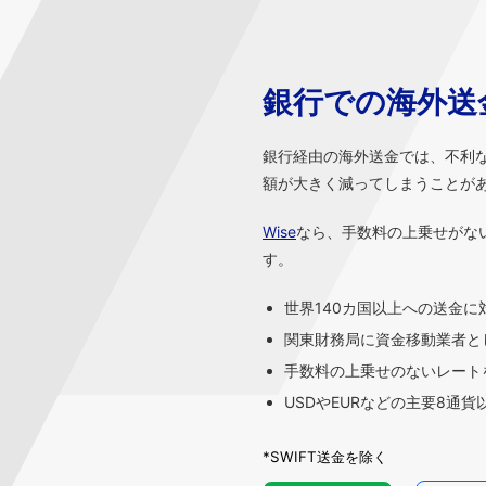
銀行での海外送
銀行経由の海外送金では、不利
額が大きく減ってしまうことが
Wise
なら、手数料の上乗せがな
す。
世界140カ国以上への送金に
関東財務局に資金移動業者と
手数料の上乗せのないレートを
USDやEURなどの主要8通
*SWIFT送金を除く