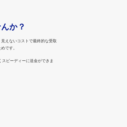
せんか？
、見えないコストで最終的な受取
ためです。
くスピーディーに送金ができま