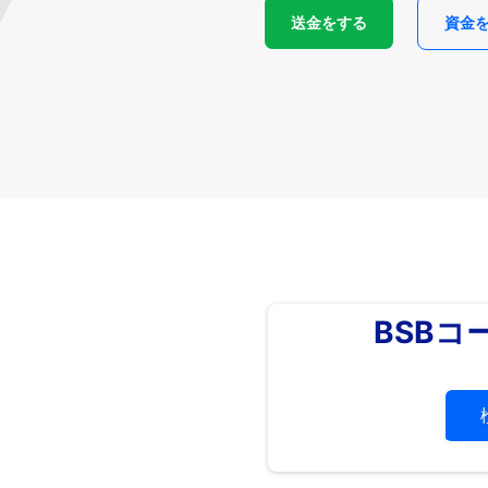
送金をする
資金
BSBコ