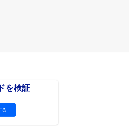
ードを検証
する