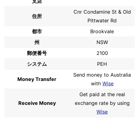
支店
Cnr Condamine St & Old
住所
Pittwater Rd
都市
Brookvale
州
NSW
郵便番号
2100
システム
PEH
Send money to Australia
Money Transfer
with
Wise
Get paid at the real
Receive Money
exchange rate by using
Wise