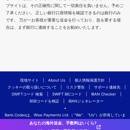
ブサイトは、その正確性に関して一切責任を負いません。予めご
了承ください。 正しい銀行口座情報を確認できるのは銀行のみ
です。 万が一お客様が重要な送金を行っており、急を要する場
合は、まず銀行に連絡することをお勧めいたします。
現地サイト
|
About Us
|
個人情報保護方針
|
クッキーの取り扱いについて
|
リスク警告
|
サポート連絡先
|
SWIFTコード 検索
|
SWIFT BICコード
|
IBAN Checker
|
BSBコードを検証
|
IBANジェネレーター
•
Bank.Codesは、Wise Payments Ltd.（ "We"、 "Us"）が所有していま
す。
あなたの海外送金、手数料はいくら?